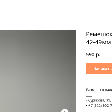
Ремешок 
42-49мм
р.
590
Написать
Размеры в нал
____
• Сурикова, 19
• +7 (922) 902-