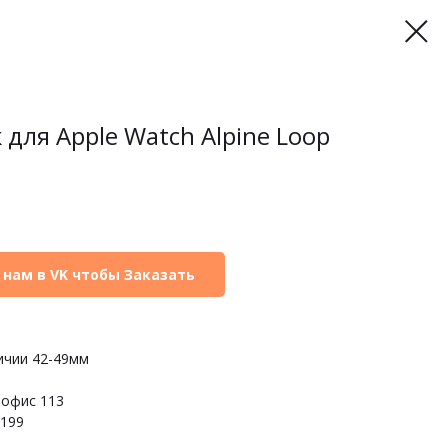
для Apple Watch Alpine Loop
 нам в VK чтобы Заказать
ичии 42-49мм
, офис 113
7199