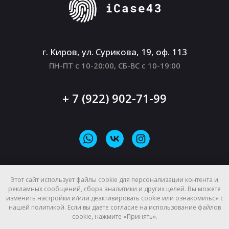
г. Киров, ул. Сурикова, 19, оф. 113
ПН-ПТ с 10-20:00, СБ-ВС с 10-19:00
+ 7 (922) 902-71-99
© iCase43, 2026
Этот сайт использует файлы cookie для персонализации контента и
рекламных сообщений, сбора аналитики и других целей. Вы можете
Политика конфиденциальности
изменить настройки и/или деактивировать cookie или ознакомиться с
Публичная оферта
нашей политикой. Если вы даете согласие на использование файлов
Пользовательское соглашение
cookie, нажмите «Принять».