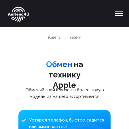
iCase43
→
Trade-in
Обмен
Обмен
на
технику
Apple
Обменяй свой iPhone на более новую
модель из нашего ассортимента!
Устарел телефон, быстро садится
или выключается?