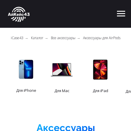
iCase43
Каталог
Все аксессуары
Аксессуары для AirPods
→
→
→
Для iPhone
Для Mac
Для iPad
Дл
Аксессуары