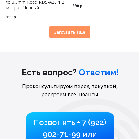
to 3.5mm Recci RDS-A26 1,2
990
р.
метра - Черный
990
р.
Загрузить ещё
Есть вопрос?
Ответим!
Ответим!
Проконсультируем перед покупкой,
раскроем все нюансы
Позвонить
+ 7 (922)
902-71-99
или